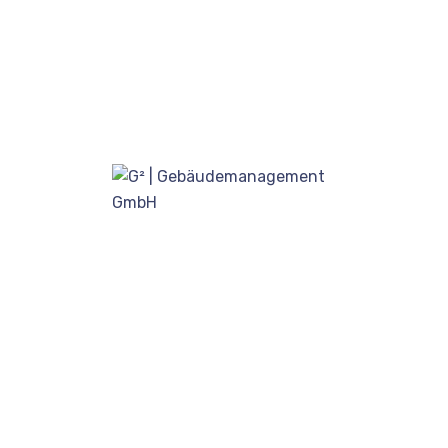
Hauptverwaltung
Weseler Str. 675C, 48163 Münster
0251 - 2878474
info@G2-G.de
Postanschrift
Postfach 3109, 48017 Münster