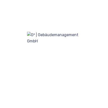
Hauptverwaltung
Weseler Str. 675C, 48163 Münster
0251 - 48 28 28 48
info@g2g.gmbh
Management
Hafenweg 22, 48155 Münster