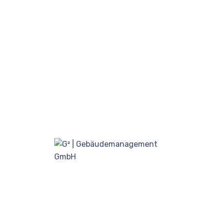
IHRE FRAGEN
PERSÖNLICH.
Hauptverwaltung
Weseler Str. 675C
48163 Münster
Deutschland